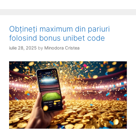
Știut
Despre
T&C-
uri
Obțineți maximum din pariuri
la
folosind bonus unibet code
Bonusuri
iulie 28, 2025
by
Minodora Cristea