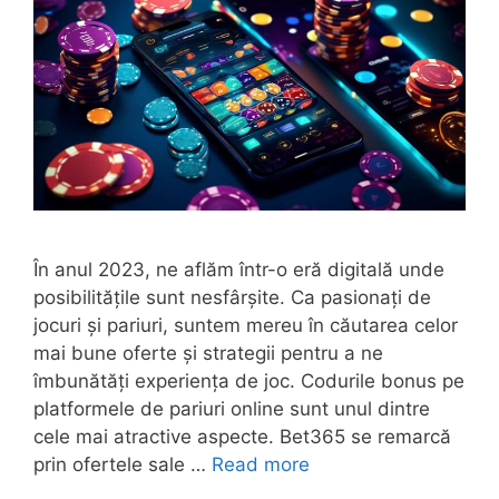
În anul 2023, ne aflăm într-o eră digitală unde
posibilitățile sunt nesfârșite. Ca pasionați de
jocuri și pariuri, suntem mereu în căutarea celor
mai bune oferte și strategii pentru a ne
îmbunătăți experiența de joc. Codurile bonus pe
platformele de pariuri online sunt unul dintre
cele mai atractive aspecte. Bet365 se remarcă
Totul
prin ofertele sale …
Read more
Despre