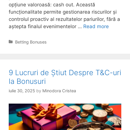
opțiune valoroasă: cash out. Această
funcționalitate permite gestionarea riscurilor și
controlul proactiv al rezultatelor pariurilor, fără a
Momentu
aștepta finalul evenimentelor …
Read more
Oportun
Pentru
Categories
Betting Bonuses
a
Închide
Pariurile
la
9 Lucruri de Știut Despre T&C-uri
Unibet
la Bonusuri
iulie 30, 2025
by
Minodora Cristea