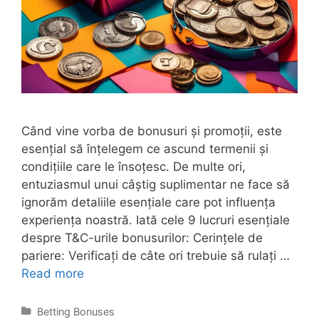
Când vine vorba de bonusuri și promoții, este
esențial să înțelegem ce ascund termenii și
condițiile care le însoțesc. De multe ori,
entuziasmul unui câștig suplimentar ne face să
ignorăm detaliile esențiale care pot influența
experiența noastră. Iată cele 9 lucruri esențiale
despre T&C-urile bonusurilor: Cerințele de
pariere: Verificați de câte ori trebuie să rulați …
9
Read more
Lucruri
de
Categories
Betting Bonuses