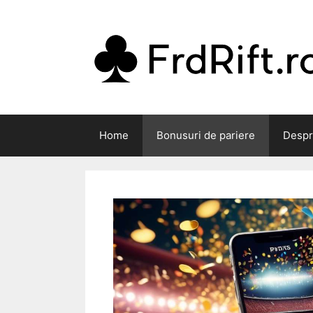
Skip
to
content
Home
Bonusuri de pariere
Desp