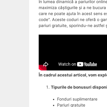
În lumea dinamică a pariurilor onlin
maximiza câștigurile și a ne bucura
care ne poate ajuta în acest sens e
code". Aceste coduri ne oferă o gam
pariuri gratuite, sporindu-ne astfel
În cadrul acestui articol, vom expl
Tipurile de bonusuri disponi
Fonduri suplimentare
Pariuri gratuite