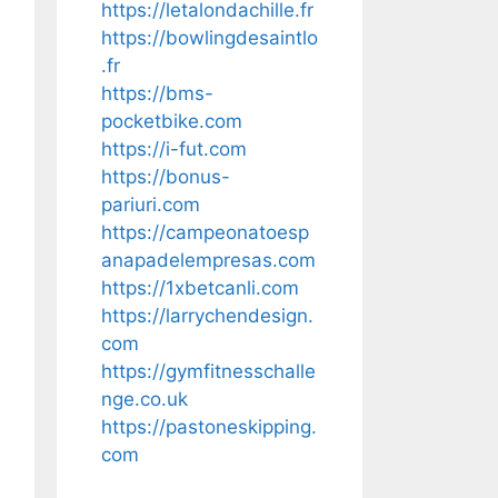
https://letalondachille.fr
https://bowlingdesaintlo
.fr
https://bms-
pocketbike.com
https://i-fut.com
https://bonus-
pariuri.com
https://campeonatoesp
anapadelempresas.com
https://1xbetcanli.com
https://larrychendesign.
com
https://gymfitnesschalle
nge.co.uk
https://pastoneskipping.
com