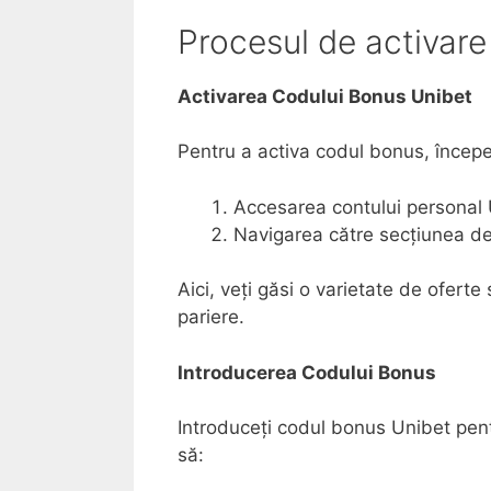
Procesul de activare
Activarea Codului Bonus Unibet
Pentru a activa codul bonus, începeț
Accesarea contului personal 
Navigarea către secțiunea de
Aici, veți găsi o varietate de ofer
pariere.
Introducerea Codului Bonus
Introduceți codul bonus Unibet pent
să: