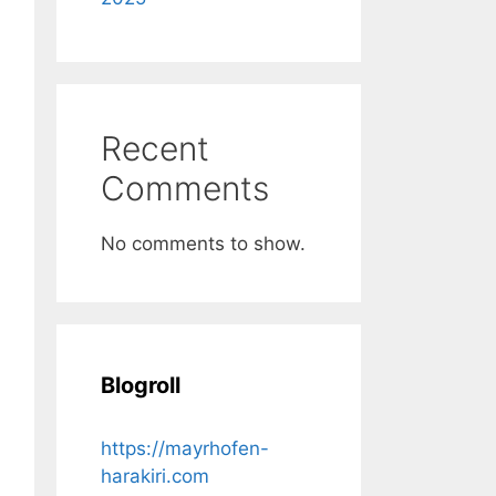
Recent
Comments
No comments to show.
Blogroll
https://mayrhofen-
harakiri.com