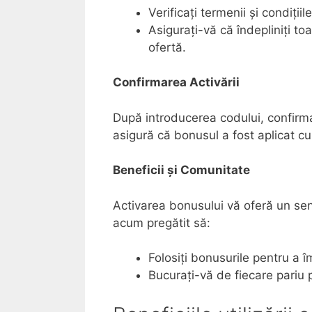
Verificați termenii și condițiil
Asigurați-vă că îndepliniți t
ofertă.
Confirmarea Activării
După introducerea codului, confirmaț
asigură că bonusul a fost aplicat cu
Beneficii și Comunitate
Activarea bonusului vă oferă un se
acum pregătit să:
Folosiți bonusurile pentru a 
Bucurați-vă de fiecare pariu 