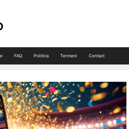
re
FAQ
Politica
Termeni
Contact