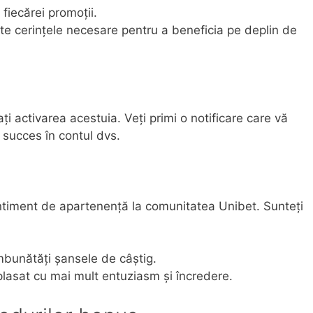
e fiecărei promoții.
oate cerințele necesare pentru a beneficia pe deplin de
i activarea acestuia. Veți primi o notificare care vă
 succes în contul dvs.
ntiment de apartenență la comunitatea Unibet. Sunteți
îmbunătăți șansele de câștig.
plasat cu mai mult entuziasm și încredere.