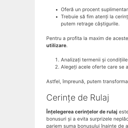
Oferă un procent suplimenta
Trebuie să fim atenți la cerin
putem retrage câștigurile.
Pentru a profita la maxim de acest
utilizare
.
Analizați termenii și condițiil
Alegeți acele oferte care se a
Astfel, împreună, putem transforma
Cerințe de Rulaj
Înțelegerea cerințelor de rulaj
este
bonusuri și a evita surprizele neplăc
pariem suma bonusului înainte de a 