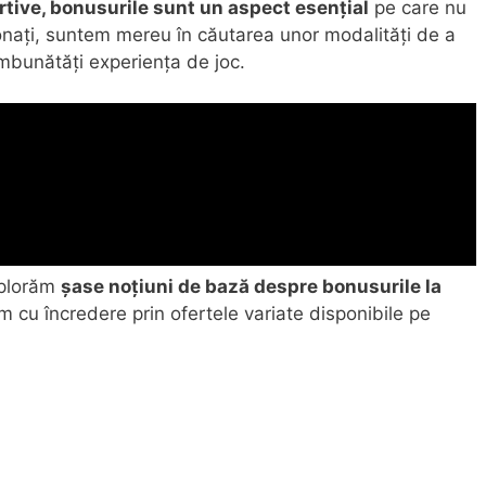
rtive, bonusurile sunt un aspect esențial
pe care nu
ionați, suntem mereu în căutarea unor modalități de a
îmbunătăți experiența de joc.
xplorăm
șase noțiuni de bază despre bonusurile la
m cu încredere prin ofertele variate disponibile pe