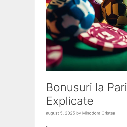
Bonusuri la Par
Explicate
august 5, 2025
by
Minodora Cristea