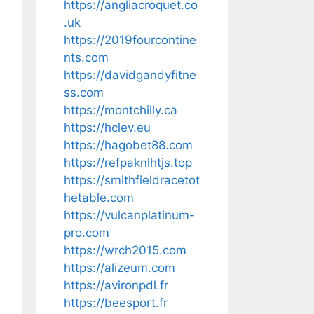
https://angliacroquet.co
.uk
https://2019fourcontine
nts.com
https://davidgandyfitne
ss.com
https://montchilly.ca
https://hclev.eu
https://hagobet88.com
https://refpaknlhtjs.top
https://smithfieldracetot
hetable.com
https://vulcanplatinum-
pro.com
https://wrch2015.com
https://alizeum.com
https://avironpdl.fr
https://beesport.fr