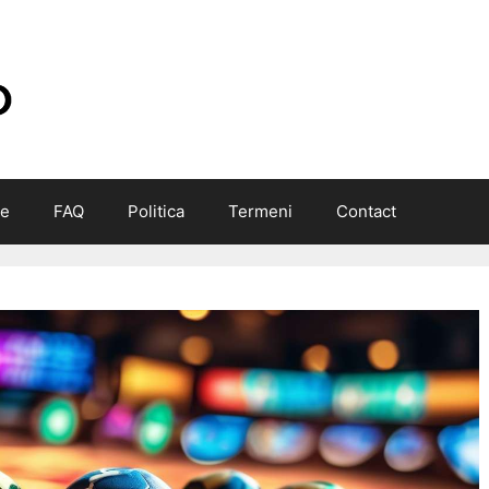
re
FAQ
Politica
Termeni
Contact