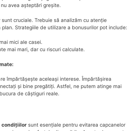
 nu avea așteptări greșite.
r
sunt cruciale. Trebuie să analizăm cu atenție
plan. Strategiile de utilizare a bonusurilor pot include:
mai mici ale casei.
e mai mari, dar cu riscuri calculate.
rmate:
re împărtășește aceleași interese. Împărtășirea
nectați și bine pregătiți. Astfel, ne putem atinge mai
 bucura de câștiguri reale.
 condițiilor
sunt esențiale pentru evitarea capcanelor