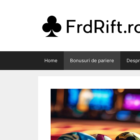
Skip
to
content
Home
Bonusuri de pariere
Desp