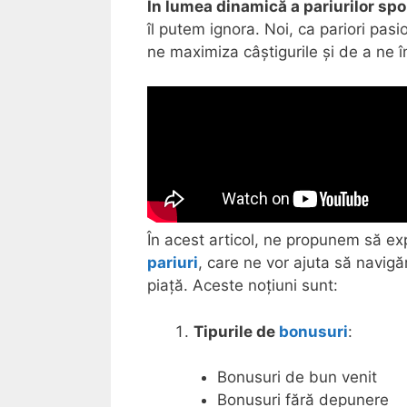
În lumea dinamică a pariurilor spo
îl putem ignora. Noi, ca pariori pas
ne maximiza câștigurile și de a ne 
În acest articol, ne propunem să e
pariuri
, care ne vor ajuta să navigă
piață. Aceste noțiuni sunt:
Tipurile de
bonusuri
:
Bonusuri de bun venit
Bonusuri fără depunere