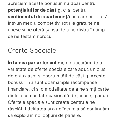
apreciem aceste bonusuri nu doar pentru
potențialul lor de câștig
, ci și pentru
sentimentul de apartenență
pe care ni-l oferă.
Într-un mediu competitiv, rotirile gratuite ne
unesc și ne oferă șansa de a ne distra în timp
ce ne testăm norocul.
Oferte Speciale
În lumea pariurilor online
, ne bucurăm de o
varietate de oferte speciale care aduc un plus
de entuziasm și oportunități de câștig. Aceste
bonusuri nu sunt doar simple recompense
financiare, ci și o modalitate de a ne simți parte
dintr-o comunitate pasionată de jocuri și pariuri.
Ofertele speciale sunt create pentru a ne
răsplăti fidelitatea și a ne încuraja să continuăm
să explorăm noi opțiuni de pariere.