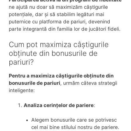
ne ajută nu doar să maximizăm câștigurile
potențiale, dar și să stabilim legături mai
puternice cu platforma de pariuri, devenind
parte integrantă din familia lor de jucători fideli.
Cum pot maximiza câștigurile
obținute din bonusurile de
pariuri?
Pentru a maximiza câștigurile obținute din
bonusurile de pariuri
, urmăm câteva strategii
inteligente:
Analiza cerințelor de pariere
:
Alegem bonusurile care se potrivesc
cel mai bine stilului nostru de pariere.