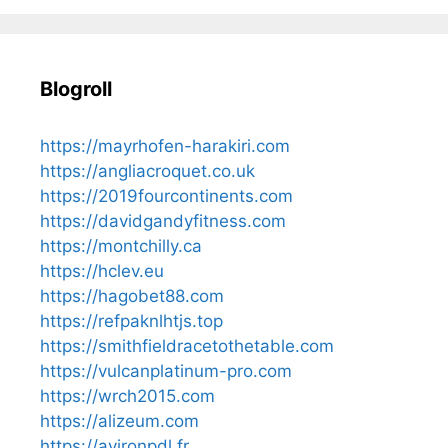
Blogroll
https://mayrhofen-harakiri.com
https://angliacroquet.co.uk
https://2019fourcontinents.com
https://davidgandyfitness.com
https://montchilly.ca
https://hclev.eu
https://hagobet88.com
https://refpaknlhtjs.top
https://smithfieldracetothetable.com
https://vulcanplatinum-pro.com
https://wrch2015.com
https://alizeum.com
https://avironpdl.fr