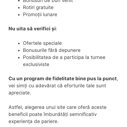
Bonusuri de bun venit
Rotiri gratuite
Promoții lunare
Nu uita să verifici și
:
Ofertele speciale
Bonusurile fără depunere
Posibilitatea de a participa la turnee
exclusiviste
Cu un program de fidelitate bine pus la punct
,
vei simți cu adevărat că eforturile tale sunt
apreciate.
Astfel, alegerea unui site care oferă aceste
beneficii poate îmbunătăți semnificativ
experiența de pariere.