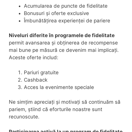
Acumularea de puncte de fidelitate
Bonusuri și oferte exclusive
Îmbunătățirea experienței de pariere
Niveluri diferite în programele de fidelitate
permit avansarea și obținerea de recompense
mai bune pe măsură ce devenim mai implicați.
Aceste oferte includ:
Pariuri gratuite
Cashback
Acces la evenimente speciale
Ne simțim apreciați și motivați să continuăm să
pariem, știind că eforturile noastre sunt
recunoscute.
Participarea activă la un program de fidelitate