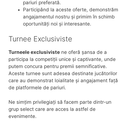
pariuri preferată.
Participând la aceste oferte, demonstrăm
angajamentul nostru și primim în schimb
oportunități noi și interesante.
Turnee Exclusiviste
Turneele exclusiviste
ne oferă șansa de a
participa la competiții unice și captivante, unde
putem concura pentru premii semnificative.
Aceste turnee sunt adesea destinate jucătorilor
care au demonstrat loialitate și angajament față
de platformele de pariuri.
Ne simțim privilegiați să facem parte dintr-un
grup select care are acces la astfel de
evenimente.