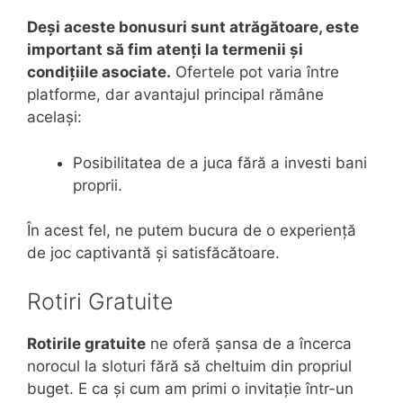
Deși aceste bonusuri sunt atrăgătoare, este
important să fim atenți la termenii și
condițiile asociate.
Ofertele pot varia între
platforme, dar avantajul principal rămâne
același:
Posibilitatea de a juca fără a investi bani
proprii.
În acest fel, ne putem bucura de o experiență
de joc captivantă și satisfăcătoare.
Rotiri Gratuite
Rotirile gratuite
ne oferă șansa de a încerca
norocul la sloturi fără să cheltuim din propriul
buget. E ca și cum am primi o invitație într-un