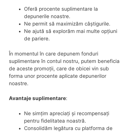
Oferă procente suplimentare la
depunerile noastre.
Ne permit să maximizăm câștigurile.
Ne ajută să explorăm mai multe opțiuni
de pariere.
În momentul în care depunem fonduri
suplimentare în contul nostru, putem beneficia
de aceste promoții, care de obicei vin sub
forma unor procente aplicate depunerilor
noastre.
Avantaje suplimentare
:
Ne simțim apreciați și recompensați
pentru fidelitatea noastră.
Consolidăm legătura cu platforma de