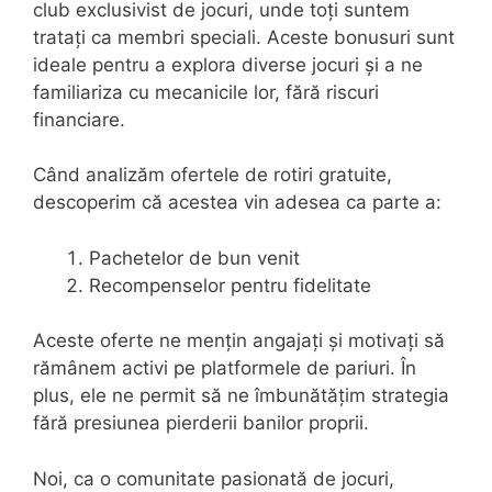
club exclusivist de jocuri, unde toți suntem
tratați ca membri speciali. Aceste bonusuri sunt
ideale pentru a explora diverse jocuri și a ne
familiariza cu mecanicile lor, fără riscuri
financiare.
Când analizăm ofertele de rotiri gratuite,
descoperim că acestea vin adesea ca parte a:
Pachetelor de bun venit
Recompenselor pentru fidelitate
Aceste oferte ne mențin angajați și motivați să
rămânem activi pe platformele de pariuri. În
plus, ele ne permit să ne îmbunătățim strategia
fără presiunea pierderii banilor proprii.
Noi, ca o comunitate pasionată de jocuri,