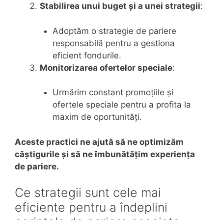
Stabilirea unui buget și a unei strategii
:
Adoptăm o strategie de pariere
responsabilă pentru a gestiona
eficient fondurile.
Monitorizarea ofertelor speciale
:
Urmărim constant promoțiile și
ofertele speciale pentru a profita la
maxim de oportunități.
Aceste practici ne ajută să ne optimizăm
câștigurile și să ne îmbunătățim experiența
de pariere.
Ce strategii sunt cele mai
eficiente pentru a îndeplini