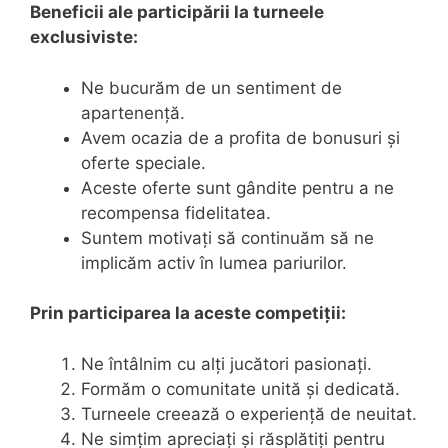
Beneficii ale participării la turneele
exclusiviste:
Ne bucurăm de un sentiment de
apartenență.
Avem ocazia de a profita de bonusuri și
oferte speciale.
Aceste oferte sunt gândite pentru a ne
recompensa fidelitatea.
Suntem motivați să continuăm să ne
implicăm activ în lumea pariurilor.
Prin participarea la aceste competiții:
Ne întâlnim cu alți jucători pasionați.
Formăm o comunitate unită și dedicată.
Turneele creează o experiență de neuitat.
Ne simțim apreciați și răsplătiți pentru