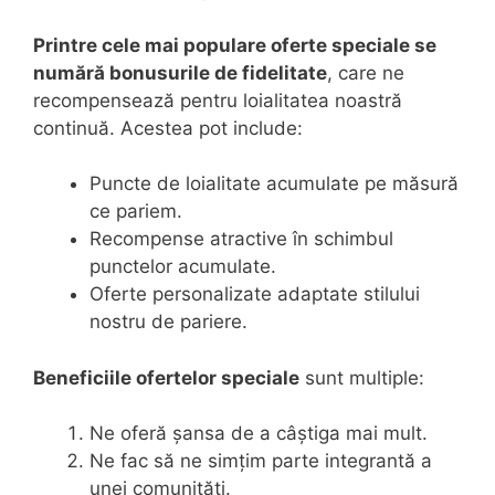
Printre cele mai populare oferte speciale se
numără bonusurile de fidelitate
, care ne
recompensează pentru loialitatea noastră
continuă. Acestea pot include:
Puncte de loialitate acumulate pe măsură
ce pariem.
Recompense atractive în schimbul
punctelor acumulate.
Oferte personalizate adaptate stilului
nostru de pariere.
Beneficiile ofertelor speciale
sunt multiple:
Ne oferă șansa de a câștiga mai mult.
Ne fac să ne simțim parte integrantă a
unei comunități.