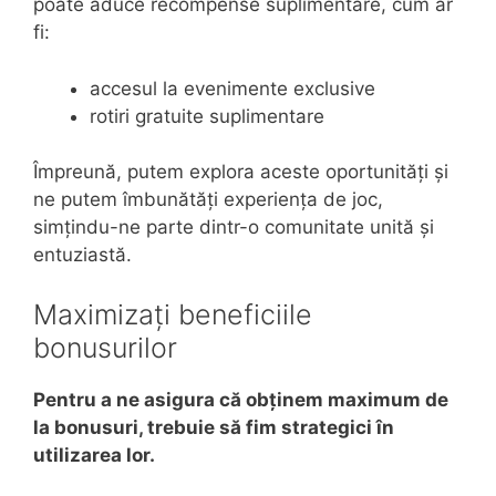
poate aduce recompense suplimentare, cum ar
fi:
accesul la evenimente exclusive
rotiri gratuite suplimentare
Împreună, putem explora aceste oportunități și
ne putem îmbunătăți experiența de joc,
simțindu-ne parte dintr-o comunitate unită și
entuziastă.
Maximizați beneficiile
bonusurilor
Pentru a ne asigura că obținem maximum de
la bonusuri, trebuie să fim strategici în
utilizarea lor.