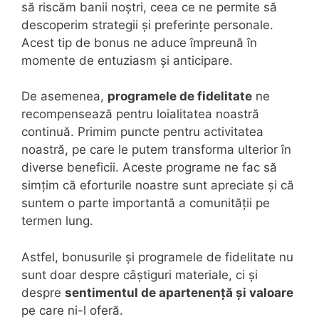
să riscăm banii noștri, ceea ce ne permite să
descoperim strategii și preferințe personale.
Acest tip de bonus ne aduce împreună în
momente de entuziasm și anticipare.
De asemenea,
programele de fidelitate
ne
recompensează pentru loialitatea noastră
continuă. Primim puncte pentru activitatea
noastră, pe care le putem transforma ulterior în
diverse beneficii. Aceste programe ne fac să
simțim că eforturile noastre sunt apreciate și că
suntem o parte importantă a comunității pe
termen lung.
Astfel, bonusurile și programele de fidelitate nu
sunt doar despre câștiguri materiale, ci și
despre
sentimentul de apartenență și valoare
pe care ni-l oferă.