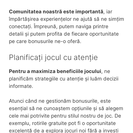
Comunitatea noastră este importantă
, iar
împărtășirea experiențelor ne ajută să ne simțim
conectați. Împreună, putem naviga printre
detalii și putem profita de fiecare oportunitate
pe care bonusurile ne-o oferă.
Planificați jocul cu atenție
Pentru a maximiza beneficiile jocului
, ne
planificăm strategiile cu atenție și luăm decizii
informate.
Atunci când ne gestionăm bonusurile, este
esențial să ne cunoaștem opțiunile și să alegem
cele mai potrivite pentru stilul nostru de joc. De
exemplu, rotirile gratuite pot fi o oportunitate
excelentă de a explora jocuri noi fără a investi