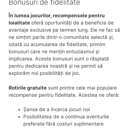
Bonusuri de fidelitate
În lumea jocurilor, recompensele pentru
loialitate
oferă oportunități de a beneficia de
avantaje exclusive pe termen lung. Ele ne fac să
ne simțim parte dintr-o comunitate selectă și,
odată cu acumularea de fidelitate, primim
bonusuri care ne mențin entuziasmul și
implicarea. Aceste bonusuri sunt o răsplată
pentru dedicarea noastră și ne permit să
explorăm noi posibilități de joc.
Rotirile gratuite
sunt printre cele mai populare
recompense pentru fidelitate. Acestea ne oferă:
Șansa de a încerca jocuri noi
Posibilitatea de a continua aventurile
preferate fără costuri suplimentare