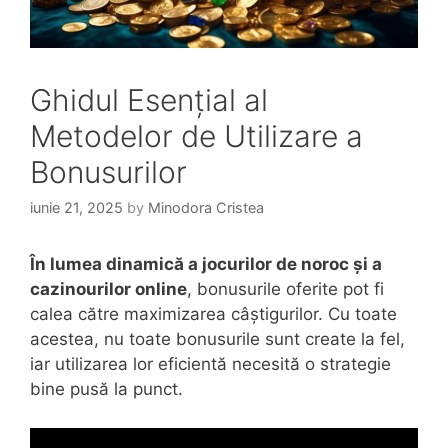
Ghidul Esențial al
Metodelor de Utilizare a
Bonusurilor
iunie 21, 2025
by
Minodora Cristea
În lumea dinamică a jocurilor de noroc și a
cazinourilor online
, bonusurile oferite pot fi
calea către maximizarea câștigurilor. Cu toate
acestea, nu toate bonusurile sunt create la fel,
iar utilizarea lor eficientă necesită o strategie
bine pusă la punct.