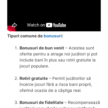
Tipuri comune de
bonusuri
:
Bonusuri de bun venit
– Acestea sunt
oferite pentru a atrage noi jucători și pot
include bani în plus sau rotiri gratuite la
jocuri populare.
Rotiri gratuite
– Permit jucătorilor să
încerce jocuri fără a risca bani proprii,
oferind ocazia de a câștiga real.
Bonusuri de fidelitate
– Recompensează