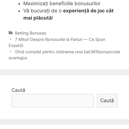
Maximizați beneficiile bonusurilor
Vă bucurați de o
experiență de joc cât
mai plăcută
!
Categories
Betting Bonuses
Post
7 Mituri Despre Bonusurile la Pariuri — Ce Spun
navigation
Experții
Ghid complet pentru obținerea unui bet365bonuscode
avantajos
Caută
Caută