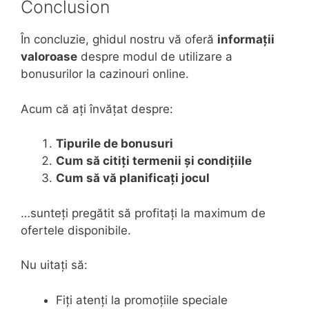
Conclusion
În concluzie, ghidul nostru vă oferă
informații
valoroase
despre modul de utilizare a
bonusurilor la cazinouri online.
Acum că ați învățat despre:
Tipurile de bonusuri
Cum să citiți termenii și condițiile
Cum să vă planificați jocul
…sunteți pregătit să profitați la maximum de
ofertele disponibile.
Nu uitați să:
Fiți atenți la promoțiile speciale